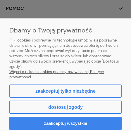
POMOC
MOJE KONTO
Dbamy o Twoją prywatność
PŁATNOŚCI I DOSTAWA
Pliki cookies i pokrewne im technologie umożliwiają poprawne
działanie strony i pomagają nam dostosować ofertę do Twoich
potrzeb. Możesz zaakceptować wykorzystanie przez nas
INFORMACJE
wszystkich tych plików i przejść do sklepu lub dostosować
użycie plików do swoich preferencji, wybierając opcję "Dostosuj
O NAS
zgody".
Więcej o plikach cookies przeczytasz w naszej Polityce
prywatności.
zaakceptuj tylko niezbędne
pokaż pełną wersję strony
dostosuj zgody
Sklep internetowy Shoper Premium
zaakceptuj wszystkie