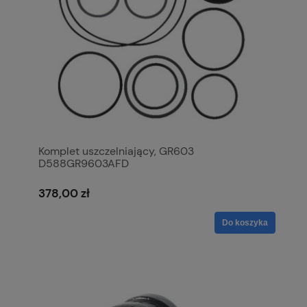
Komplet uszczelniający, GR603
D588GR9603AFD
378,00 zł
Do koszyka