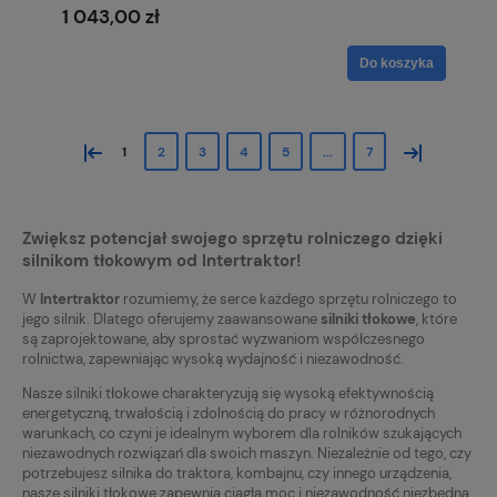
1 043,00 zł
Do koszyka
«
»
1
2
3
4
5
...
7
Zwiększ potencjał swojego sprzętu rolniczego dzięki
silnikom tłokowym od Intertraktor!
W
Intertraktor
rozumiemy, że serce każdego sprzętu rolniczego to
jego silnik. Dlatego oferujemy zaawansowane
silniki tłokowe
, które
są zaprojektowane, aby sprostać wyzwaniom współczesnego
rolnictwa, zapewniając wysoką wydajność i niezawodność.
Nasze silniki tłokowe charakteryzują się wysoką efektywnością
energetyczną, trwałością i zdolnością do pracy w różnorodnych
warunkach, co czyni je idealnym wyborem dla rolników szukających
niezawodnych rozwiązań dla swoich maszyn. Niezależnie od tego, czy
potrzebujesz silnika do traktora, kombajnu, czy innego urządzenia,
nasze silniki tłokowe zapewnią ciągłą moc i niezawodność niezbędną