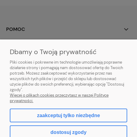
POMOC
MOJE KONTO
Dbamy o Twoją prywatność
PŁATNOŚCI I DOSTAWA
Pliki cookies i pokrewne im technologie umożliwiają poprawne
działanie strony i pomagają nam dostosować ofertę do Twoich
potrzeb. Możesz zaakceptować wykorzystanie przez nas
INFORMACJE
wszystkich tych plików i przejść do sklepu lub dostosować
użycie plików do swoich preferencji, wybierając opcję "Dostosuj
O NAS
zgody".
Więcej o plikach cookies przeczytasz w naszej Polityce
prywatności.
zaakceptuj tylko niezbędne
pokaż pełną wersję strony
dostosuj zgody