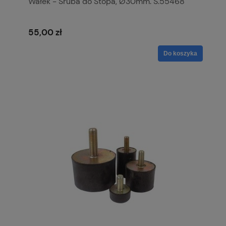
Wałek - Śruba do Stopa, Ø30mm. S.55468
55,00 zł
Do koszyka