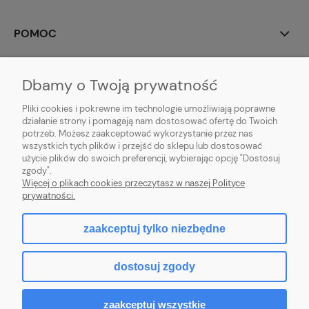
POMOC
MOJE KONTO
Dbamy o Twoją prywatność
PŁATNOŚCI I DOSTAWA
Pliki cookies i pokrewne im technologie umożliwiają poprawne
działanie strony i pomagają nam dostosować ofertę do Twoich
potrzeb. Możesz zaakceptować wykorzystanie przez nas
INFORMACJE
wszystkich tych plików i przejść do sklepu lub dostosować
użycie plików do swoich preferencji, wybierając opcję "Dostosuj
O NAS
zgody".
Więcej o plikach cookies przeczytasz w naszej Polityce
prywatności.
zaakceptuj tylko niezbędne
pokaż pełną wersję strony
dostosuj zgody
Sklep internetowy Shoper Premium
zaakceptuj wszystkie