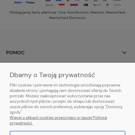
Obsługujemy karty płatnicze: Visa, Visa Electron, Maestro, MasterCard,
MasterCard Electronic
POMOC
MOJE KONTO
Dbamy o Twoją prywatność
PŁATNOŚCI I DOSTAWA
Pliki cookies i pokrewne im technologie umożliwiają poprawne
działanie strony i pomagają nam dostosować ofertę do Twoich
potrzeb. Możesz zaakceptować wykorzystanie przez nas
INFORMACJE
wszystkich tych plików i przejść do sklepu lub dostosować
użycie plików do swoich preferencji, wybierając opcję "Dostosuj
O NAS
zgody".
Więcej o plikach cookies przeczytasz w naszej Polityce
prywatności.