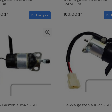
UC4S
12A5UC5S
0 zł
189,00 zł
Do koszyka
Do 
 Gaszenia 15471-60010
Cewka gaszenia 16271-60