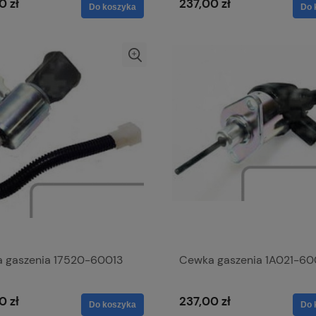
0 zł
237,00 zł
Do koszyka
Do 
 gaszenia 17520-60013
Cewka gaszenia 1A021-60
0 zł
237,00 zł
Do koszyka
Do 