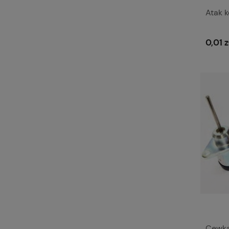
Atak 
0,01 z
Cewka