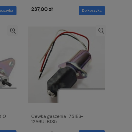
237,00 zł
koszyka
Do koszyka
010
Cewka gaszenia 1751ES-
12A6ULB1S5