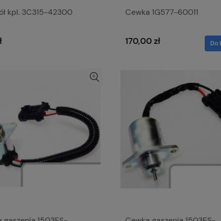
kół kpl. 3C315-42300
Cewka 1G577-60011
ł
170,00 zł
Do 
 gaszenia 1503ES-
Cewka gaszenia 1503ES-