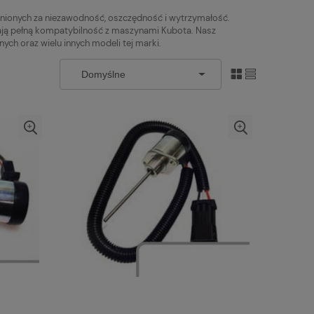
nionych za niezawodność, oszczędność i wytrzymałość.
iają pełną kompatybilność z maszynami Kubota. Nasz
ch oraz wielu innych modeli tej marki.