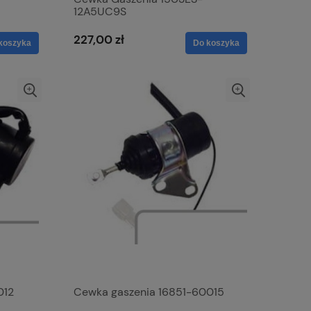
12A5UC9S
227,00 zł
koszyka
Do koszyka
012
Cewka gaszenia 16851-60015