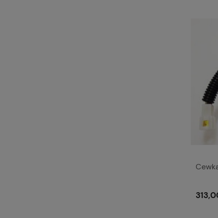
Cewka
313,0