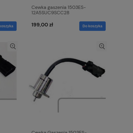
Cewka gaszenia 1503ES-
12A5SUC9SCC28
199,00 zł
koszyka
Do koszyka
Cewka Gaszenia 1503ES-