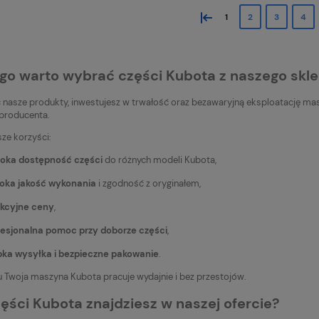
«
1
2
3
4
go warto wybrać części Kubota z naszego skl
 nasze produkty, inwestujesz w trwałość oraz bezawaryjną eksploatację masz
producenta.
ze korzyści:
roka dostępność części
do różnych modeli Kubota,
oka jakość wykonania
i zgodność z oryginałem,
akcyjne ceny
,
fesjonalna pomoc przy doborze części
,
bka wysyłka i bezpieczne pakowanie
.
u Twoja maszyna Kubota pracuje wydajnie i bez przestojów.
zęści Kubota znajdziesz w naszej ofercie?