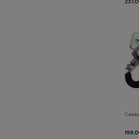
237,0
Cewka
199,0