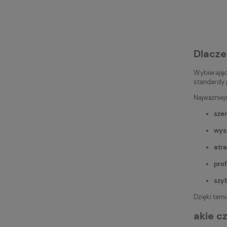
Dlacze
Wybierając
standardy 
Najważniejs
sze
wys
atr
pro
szy
Dzięki tem
akie c