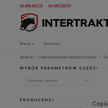
tel: 888 222 776
tel: 888 222 775
Menu
Nowości
Jesteś w:
»
Części zamienne do ciągników rolniczych
»
Cz
WYBÓR PARAMETRÓW CZĘŚCI
Producent: (wybierz)
PRODUCENCI
Częś