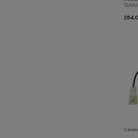
12A5
284,0
Cewka