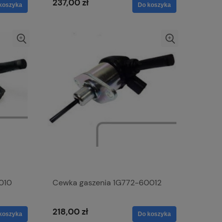
237,00 zł
koszyka
Do koszyka
010
Cewka gaszenia 1G772-60012
218,00 zł
koszyka
Do koszyka