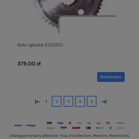
Koło zębate 5132810
379,00 zł
Do koszyka
«
»
1
2
3
4
5
Obsługujemy karty płatnicze: Visa, Visa Electron, Maestro, MasterCard,