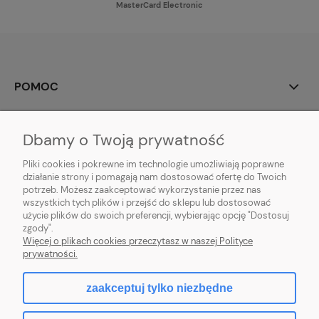
MasterCard Electronic
POMOC
MOJE KONTO
Dbamy o Twoją prywatność
PŁATNOŚCI I DOSTAWA
Pliki cookies i pokrewne im technologie umożliwiają poprawne
działanie strony i pomagają nam dostosować ofertę do Twoich
potrzeb. Możesz zaakceptować wykorzystanie przez nas
INFORMACJE
wszystkich tych plików i przejść do sklepu lub dostosować
użycie plików do swoich preferencji, wybierając opcję "Dostosuj
O NAS
zgody".
Więcej o plikach cookies przeczytasz w naszej Polityce
prywatności.
zaakceptuj tylko niezbędne
pokaż pełną wersję strony