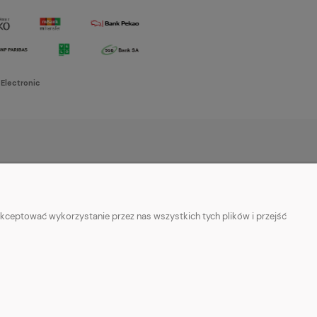
 Electronic
O NAS
w cookies
Kontakt i dane firmy
kceptować wykorzystanie przez nas wszystkich tych plików i przejść
ości
O firmie