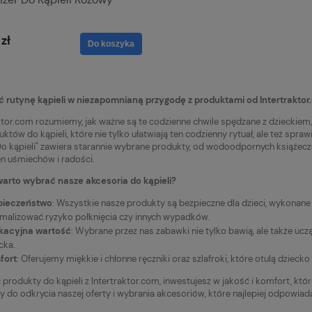
zł
Do koszyka
ć rutynę kąpieli w niezapomnianą przygodę z produktami od Intertraktor
ktor.com rozumiemy, jak ważne są te codzienne chwile spędzane z dzieckiem,
tów do kąpieli, które nie tylko ułatwiają ten codzienny rytuał, ale też spr
Do kąpieli" zawiera starannie wybrane produkty, od wodoodpornych książecz
en uśmiechów i radości.
arto wybrać nasze akcesoria do kąpieli?
pieczeństwo
: Wszystkie nasze produkty są bezpieczne dla dzieci, wykonane
malizować ryzyko połknięcia czy innych wypadków.
kacyjna wartość
: Wybrane przez nas zabawki nie tylko bawią, ale także u
cka.
fort
: Oferujemy miękkie i chłonne ręczniki oraz szlafroki, które otulą dzieck
produkty do kąpieli z Intertraktor.com, inwestujesz w jakość i komfort, któ
 do odkrycia naszej oferty i wybrania akcesoriów, które najlepiej odpowia