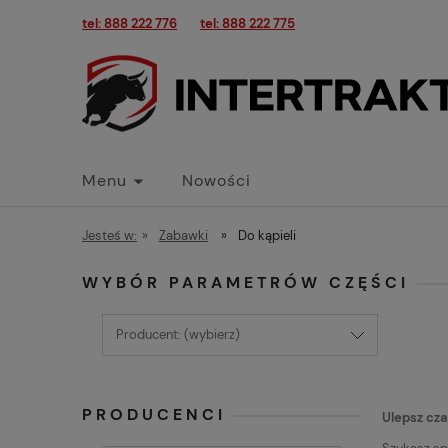
tel: 888 222 776
tel: 888 222 775
Menu
Nowości
Jesteś w:
»
Zabawki
»
Do kąpieli
WYBÓR PARAMETRÓW CZĘŚCI
Producent: (wybierz)
PRODUCENCI
Ulepsz cza