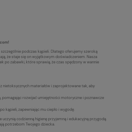
.com!
 szczególnie podczas kąpieli. Dlatego oferujemy szeroką
awiają, że staje się on wyjątkowym doświadczeniem. Nasza
ek po zabawki, które sprawią, że czas spędzony w wannie
 z nietoksycznych materiałów i zaprojektowane tak, aby
czą, pomagając rozwijać umiejętności motoryczne i poznawcze
o po kąpieli, zapewniając mu ciepło i wygodę.
re uczynią codzienną higienę przyjemną i edukacyjną przygodą.
dają potrzebom Twojego dziecka.