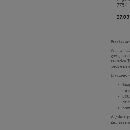
7754
27,99 
Przekształ
W Intertra
gamę produk
zakładka "
będzie peł
Dlaczego w
Bez
mini
Edu
dzie
Kom
Wybierając 
Zapraszamy