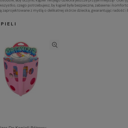
osobów, aby uczynić kąpiel Twojego dziecka jeszcze przyjemniejszą? Odkryj n
 wszystko, czego potrzebujesz, by kąpiel była bezpieczna, zabawna i komfor
ą zaprojektowane z myślą o delikatnej skórze dziecka, gwarantując radość i
PIELI
izer Do Kąpieli Różowy