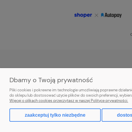
O
POMOC
MOJE KONTO
Dbamy o Twoją prywatność
Zwroty i reklamacje
Twoje zamówienia
Pliki cookies i pokrewne im technologie umożliwiają poprawne działa
Aplikacja
Ustawienia konta
do sklepu lub dostosować użycie plików do swoich preferencji, wybier
Więcej o plikach cookies przeczytasz w naszej Polityce prywatności.
Regulamin
Przechowalnia
zaakceptuj tylko niezbędne
dostos