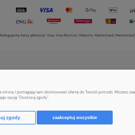
bsługujemy karty płatnicze: Visa, Visa Electron, Maestro, MasterCard, MasterCard
PŁATNOŚCI I DOSTAWA
INFORMACJE
Formy płatności
Ustawienia plikó
nie strony i pomagają nam dostosować ofertę do Twoich potrzeb. Możesz zaa
Czas i koszty dostawy
Polityka prywatn
ając opcję "Dostosuj zgody".
Czas realizacji zamówienia
zaakceptuj wszystkie
uj zgody
Sklep internetowy Shoper Premium