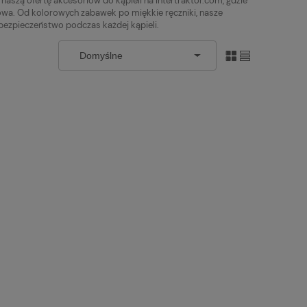
aszą ofertę akcesoriów do kąpieli na Intertraktor.com, gdzie
towa. Od kolorowych zabawek po miękkie ręczniki, nasze
 bezpieczeństwo podczas każdej kąpieli.