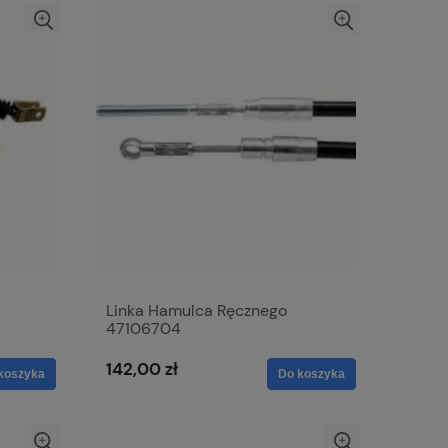
Linka Hamulca Ręcznego
47106704
142,00 zł
koszyka
Do koszyka