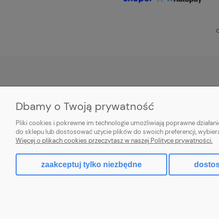
O
POMOC
MOJE KONTO
Dbamy o Twoją prywatność
Zwroty i reklamacje
Twoje zamówienia
Pliki cookies i pokrewne im technologie umożliwiają poprawne działa
Aplikacja
Ustawienia konta
do sklepu lub dostosować użycie plików do swoich preferencji, wybier
Więcej o plikach cookies przeczytasz w naszej Polityce prywatności.
Regulamin
Przechowalnia
zaakceptuj tylko niezbędne
dostos