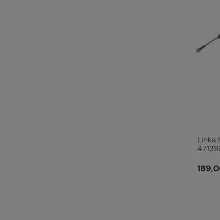
Linka
47131
189,0