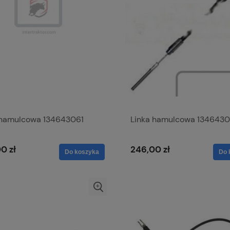
 hamulcowa 134643061
Linka hamulcowa 134643
0 zł
246,00 zł
Do koszyka
Do 