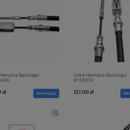
 Hamulca Ręcznego
Linka Hamulca Ręcznego
0439
87531701
 zł
127,00 zł
Do koszyka
Do 