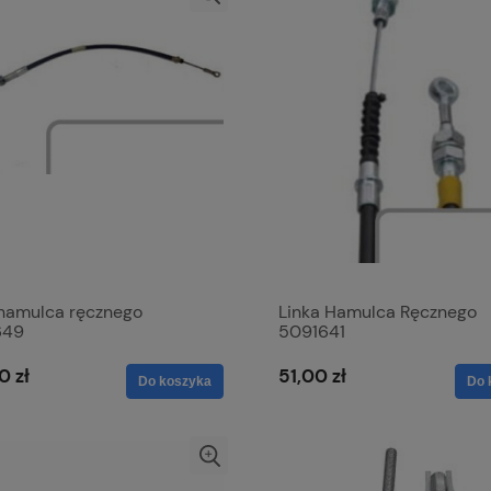
 hamulca ręcznego
Linka Hamulca Ręcznego
649
5091641
0 zł
51,00 zł
Do koszyka
Do 