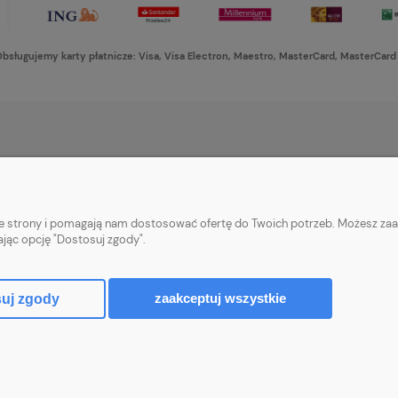
bsługujemy karty płatnicze: Visa, Visa Electron, Maestro, MasterCard, MasterCard
PŁATNOŚCI I DOSTAWA
INFORMACJE
Formy płatności
Ustawienia plikó
nie strony i pomagają nam dostosować ofertę do Twoich potrzeb. Możesz zaa
Czas i koszty dostawy
Polityka prywatn
ając opcję "Dostosuj zgody".
Czas realizacji zamówienia
zaakceptuj wszystkie
uj zgody
Sklep internetowy Shoper Premium