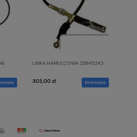
A6
LINKA HAMULCOWA 239452A3
303,00 zł
koszyka
Do koszyka