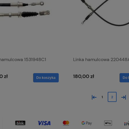
 hamulcowa 1531948C1
Linka hamulcowa 220448
0 zł
180,00 zł
Do koszyka
Do 
«
»
1
2