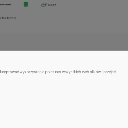
 Electronic
O NAS
w cookies
Kontakt i dane firmy
kceptować wykorzystanie przez nas wszystkich tych plików i przejść
ości
O firmie