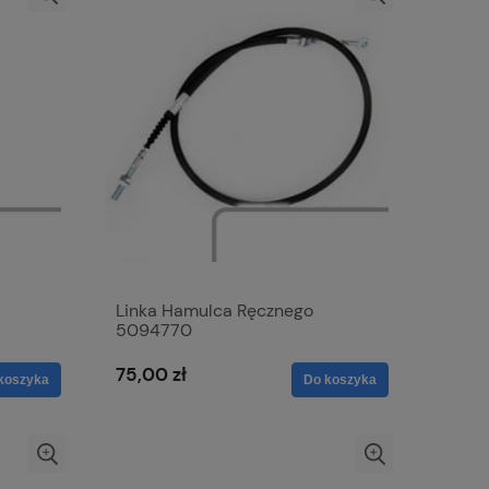
Linka Hamulca Ręcznego
5094770
75,00 zł
koszyka
Do koszyka