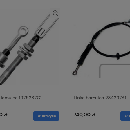
 Hamulca 1975287C1
Linka hamulca 284297A1
0 zł
740,00 zł
Do koszyka
Do 