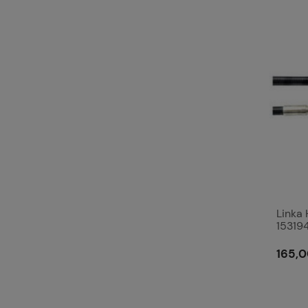
Linka
15319
165,0