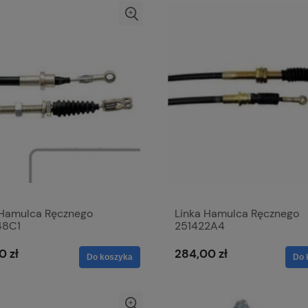
 Hamulca Ręcznego
Linka Hamulca Ręcznego
48C1
251422A4
0 zł
284,00 zł
Do koszyka
Do 