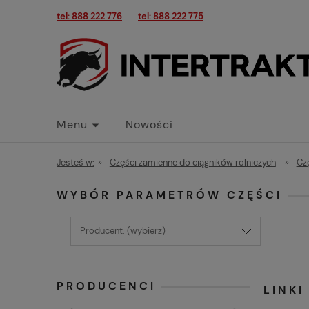
tel: 888 222 776
tel: 888 222 775
Menu
Nowości
Jesteś w:
»
Części zamienne do ciągników rolniczych
»
Cz
WYBÓR PARAMETRÓW CZĘŚCI
Producent: (wybierz)
PRODUCENCI
LINK