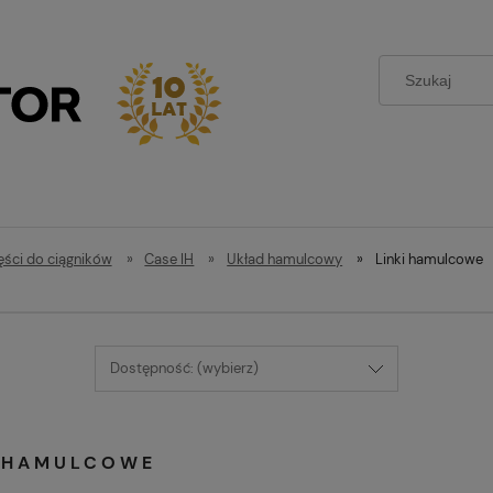
ęści do ciągników
»
Case IH
»
Układ hamulcowy
»
Linki hamulcowe
Dostępność: (wybierz)
I HAMULCOWE