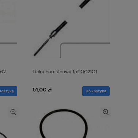
062
Linka hamulcowa 1500021C1
51,00 zł
koszyka
Do koszyka