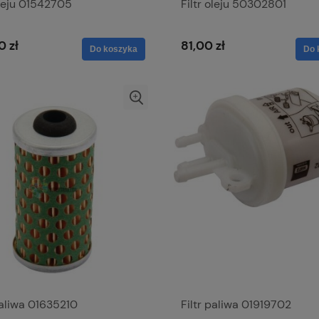
oleju 01542705
Filtr oleju 50302801
0 zł
81,00 zł
Do koszyka
Do 
paliwa 01635210
Filtr paliwa 01919702