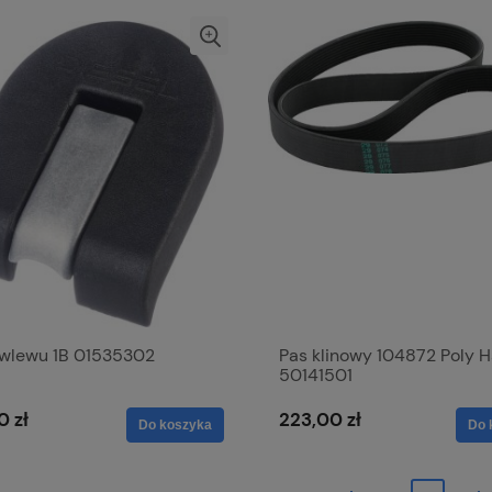
 wlewu 1B 01535302
Pas klinowy 104872 Poly H
50141501
0 zł
223,00 zł
Do koszyka
Do 