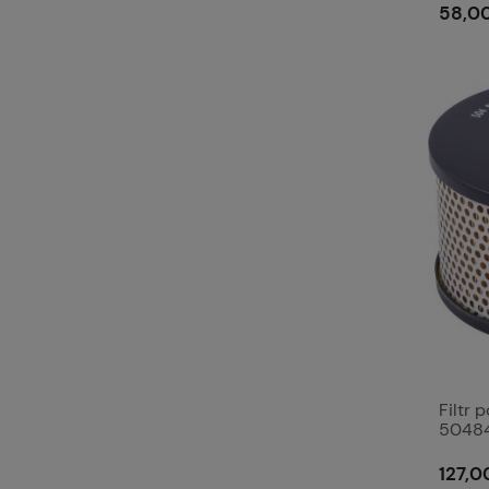
58,00
Filtr 
5048
127,00