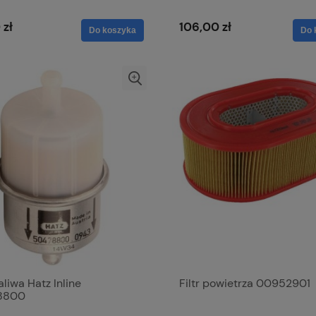
 zł
106,00 zł
Do koszyka
Do 
paliwa Hatz Inline
Filtr powietrza 00952901
8800