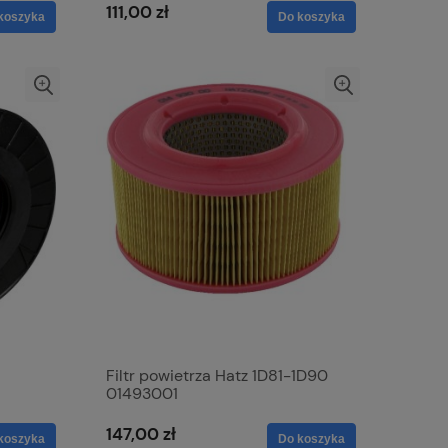
111,00 zł
koszyka
Do koszyka
Filtr powietrza Hatz 1D81-1D90
01493001
147,00 zł
koszyka
Do koszyka