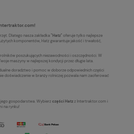
ntertraktor.com!
rzęt. Dlatego nasza zakładka
"Hatz"
oferuje tylko najlepsze
a zużytych komponentów, Hatz gwarantuje jakość i trwałość,
a rolników poszukujących niezawodności i oszczędności. W
woje maszyny w najlepszej kondycji przez długie lata.
widualne doradztwo i pomoc w doborze odpowiednich części
nie doświadczenie w branży rolniczej pozwala nam zaoferować
Twojego gospodarstwa. Wybierz
części Hatz
z Intertraktor.com i
i na rynku!