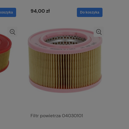
94,00 zł
koszyka
Do koszyka
Filtr powietrza 04030101