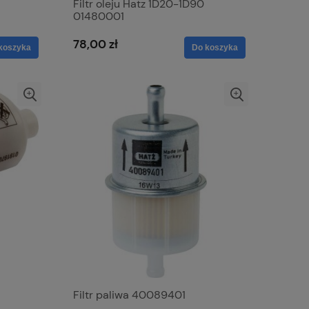
Filtr oleju Hatz 1D20-1D90
01480001
78,00 zł
koszyka
Do koszyka
Filtr paliwa 40089401