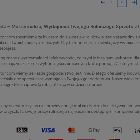
«
»
1
2
atz – Maksymalizuj Wydajność Twojego Rolniczego Sprzętu z I
ktor.com rozumiemy, że kluczem do sukcesu w rolnictwie jest niezawodny sp
lniki dla Twoich maszyn rolniczych. Czy to modernizacja silnika, czy wymian
zebujesz.
są znane z wytrzymałości i efektywności, co czyni je idealnym wyborem dl
cie znajdziesz szeroki wybór części zamiennych, które pomogą Ci utrzymać T
ktor.com wiemy, że każde gospodarstwo jest inne. Dlatego oferujemy indy
spełniały one specyficzne wymagania Twojego gospodarstwa. Nasze wielolet
usługi, które naprawdę robią różnicę w codziennej pracy.
, aby przestarzały lub niesprawny sprzęt stał na drodze do efektywności 
 w przyszłość swojej pracy rolniczej z najlepszymi dostępnymi komponentam