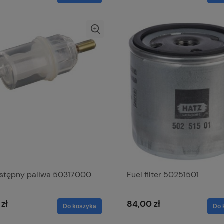
 wstępny paliwa 50317000
Fuel filter 50251501
 zł
84,00 zł
Do koszyka
Do 