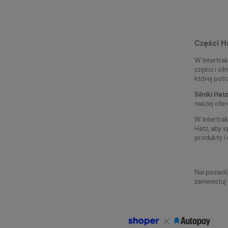
Części H
W Intertra
części i si
której potr
Silniki Hatz
naszej ofer
W Intertra
Hatz, aby 
produkty i 
Nie pozwól
zainwestuj