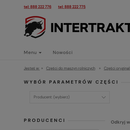
tel: 888 222 776
tel: 888 222 775
Menu
Nowości
Jesteś w:
»
Części do maszyn rolniczych
»
Części orygina
WYBÓR PARAMETRÓW CZĘŚCI
Producent: (wybierz)
PRODUCENCI
Odkryj w