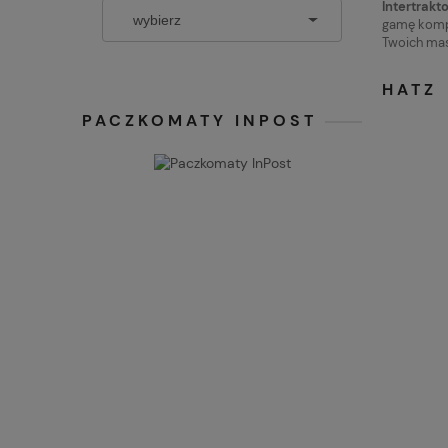
Intertrakt
gamę kompo
Twoich mas
HATZ
PACZKOMATY INPOST