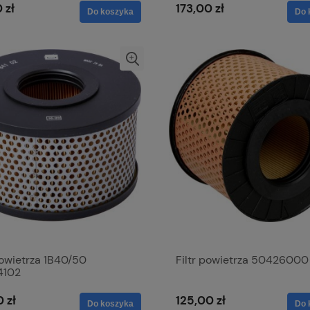
 zł
173,00 zł
Do koszyka
Do 
powietrza 1B40/50
Filtr powietrza 50426000
4102
 zł
125,00 zł
Do koszyka
Do 