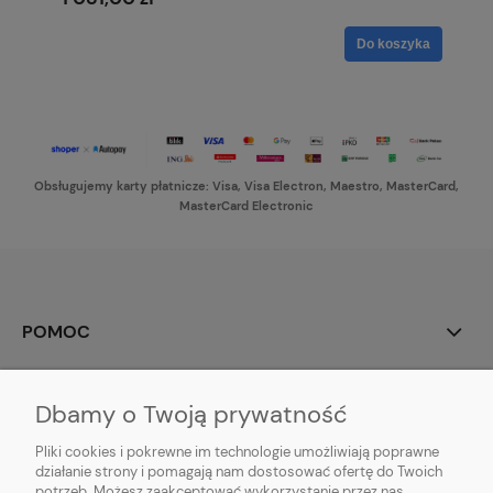
Do koszyka
Obsługujemy karty płatnicze: Visa, Visa Electron, Maestro, MasterCard,
MasterCard Electronic
POMOC
MOJE KONTO
Dbamy o Twoją prywatność
PŁATNOŚCI I DOSTAWA
Pliki cookies i pokrewne im technologie umożliwiają poprawne
działanie strony i pomagają nam dostosować ofertę do Twoich
potrzeb. Możesz zaakceptować wykorzystanie przez nas