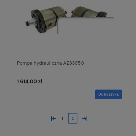
Pompa hydrauliczna AZ33650
1 614,00 zł
Do koszyka
«
»
1
2