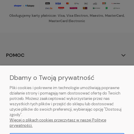
Obsługujemy karty płatnicze: Visa, Visa Electron, Maestro, MasterCard,
MasterCard Electronic
POMOC
MOJE KONTO
Dbamy o Twoją prywatność
PŁATNOŚCI I DOSTAWA
Pliki cookies i pokrewne im technologie umożliwiają poprawne
działanie strony i pomagają nam dostosować ofertę do Twoich
potrzeb. Możesz zaakceptować wykorzystanie przez nas
INFORMACJE
wszystkich tych plików i przejść do sklepu lub dostosować
użycie plików do swoich preferencji, wybierając opcję "Dostosuj
O NAS
zgody".
Więcej o plikach cookies przeczytasz w naszej Polityce
prywatności.