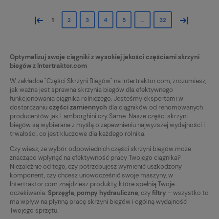
«
»
1
2
3
4
5
...
32
Optymalizuj swoje ciągniki z wysokiej jakości częściami skrzyni
biegów z Intertraktor.com
W zakładce "Części Skrzyni Biegów" na Intertraktor.com, zrozumiesz,
jak ważna jest sprawna skrzynia biegów dla efektywnego
funkcjonowania ciągnika rolniczego. Jesteśmy ekspertami w
dostarczaniu
części zamiennych
dla ciągników od renomowanych
producentów jak Lamborghini czy Same. Nasze części skrzyni
biegów są wybierane z myślą o zapewnieniu najwyższej wydajności i
trwałości, co jest kluczowe dla każdego rolnika.
Czy wiesz, że wybór odpowiednich części skrzyni biegów może
znacząco wpłynąć na efektywność pracy Twojego ciągnika?
Niezależnie od tego, czy potrzebujesz wymienić uszkodzony
komponent, czy chcesz unowocześnić swoje maszyny, w
Intertraktor.com znajdziesz produkty, które spełnią Twoje
oczekiwania.
Sprzęgła
,
pompy hydrauliczne
, czy
filtry
– wszystko to
ma wpływ na płynną pracę skrzyni biegów i ogólną wydajność
Twojego sprzętu.