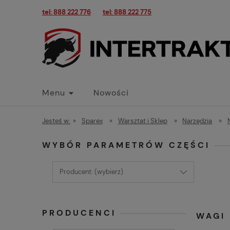
tel: 888 222 776
tel: 888 222 775
Menu
Nowości
Jesteś w:
»
Sparex
»
Warsztat i Sklep
»
Narzędzia
»
WYBÓR PARAMETRÓW CZĘŚCI
Producent: (wybierz)
PRODUCENCI
WAGI