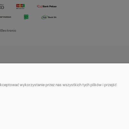
 Electronic
O NAS
w cookies
Kontakt i dane firmy
kceptować wykorzystanie przez nas wszystkich tych plików i przejść
ości
O firmie