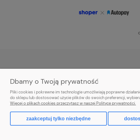
O
POMOC
MOJE KONTO
Dbamy o Twoją prywatność
Zwroty i reklamacje
Twoje zamówienia
Pliki cookies i pokrewne im technologie umożliwiają poprawne działa
Aplikacja
Ustawienia konta
do sklepu lub dostosować użycie plików do swoich preferencji, wybier
Więcej o plikach cookies przeczytasz w naszej Polityce prywatności.
Regulamin
Przechowalnia
zaakceptuj tylko niezbędne
dostos