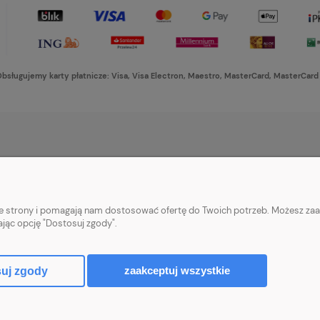
bsługujemy karty płatnicze: Visa, Visa Electron, Maestro, MasterCard, MasterCard
PŁATNOŚCI I DOSTAWA
INFORMACJE
Formy płatności
Ustawienia plikó
nie strony i pomagają nam dostosować ofertę do Twoich potrzeb. Możesz zaa
Czas i koszty dostawy
Polityka prywatn
ając opcję "Dostosuj zgody".
Czas realizacji zamówienia
zaakceptuj wszystkie
uj zgody
Sklep internetowy Shoper Premium