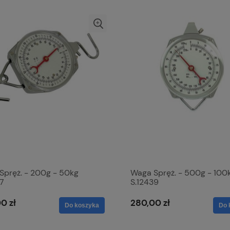
Spręż. - 200g - 50kg
Waga Spręż. - 500g - 100
37
S.12439
0 zł
280,00 zł
Do koszyka
Do 