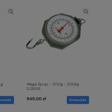
kg
Waga Spręż. - 500g - 200kg
S.13556
949,00 zł
koszyka
Do koszyka