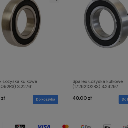
x Łożyska kulkowe
Sparex Łożyska kulkowe
2092RS) S.22761
(17262102RS) S.28297
 zł
40,00 zł
Do koszyka
Do 