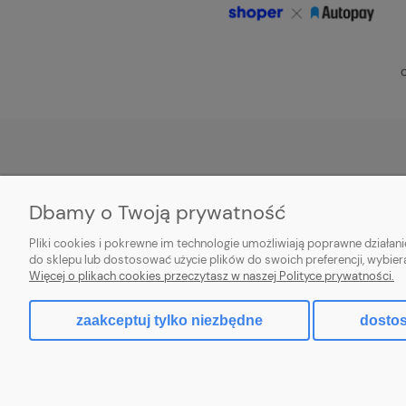
O
POMOC
MOJE KONTO
Dbamy o Twoją prywatność
Zwroty i reklamacje
Twoje zamówienia
Pliki cookies i pokrewne im technologie umożliwiają poprawne działa
Aplikacja
Ustawienia konta
do sklepu lub dostosować użycie plików do swoich preferencji, wybier
Więcej o plikach cookies przeczytasz w naszej Polityce prywatności.
Regulamin
Przechowalnia
zaakceptuj tylko niezbędne
dostos