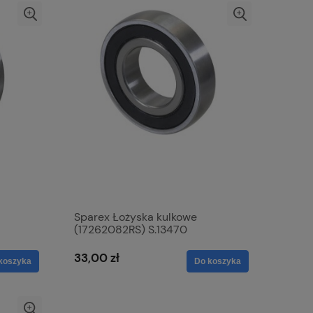
Sparex Łożyska kulkowe
(17262082RS) S.13470
33,00 zł
koszyka
Do koszyka