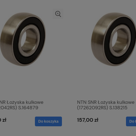
NR Łożyska kulkowe
NTN SNR Łożyska kulkowe
2042RS) S.164879
(17262092RS) S.138215
 zł
157,00 zł
Do koszyka
Do 