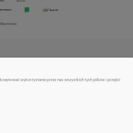
 Electronic
O NAS
w cookies
Kontakt i dane firmy
kceptować wykorzystanie przez nas wszystkich tych plików i przejść
ości
O firmie