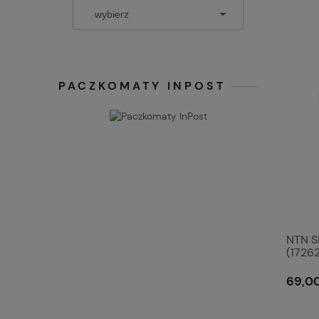
PACZKOMATY INPOST
NTN S
(1726
69,00