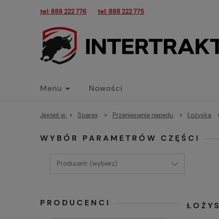
tel: 888 222 776
tel: 888 222 775
Menu
Nowości
Jesteś w:
»
Sparex
»
Przeniesienie napędu
»
Łożyska
WYBÓR PARAMETRÓW CZĘŚCI
Producent: (wybierz)
PRODUCENCI
ŁOŻY