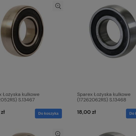
x Łożyska kulkowe
Sparex Łożyska kulkowe
2052RS) S.13467
(17262062RS) S.13468
 zł
18,00 zł
Do koszyka
Do 