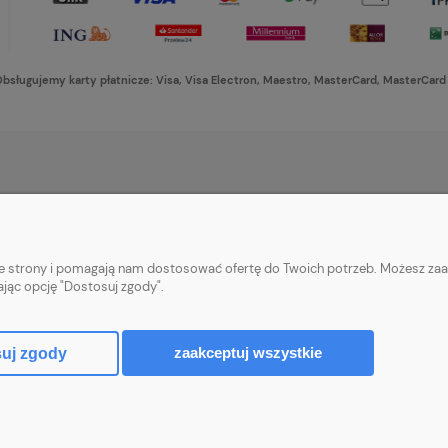
bsługujemy karty płatnicze: Visa, Visa Electron, Maestro, MasterCard, MasterCard
PŁATNOŚCI I DOSTAWA
INFORMACJE
Formy płatności
Ustawienia plikó
nie strony i pomagają nam dostosować ofertę do Twoich potrzeb. Możesz zaa
Czas i koszty dostawy
Polityka prywatn
ając opcję "Dostosuj zgody".
Czas realizacji zamówienia
zaakceptuj wszystkie
uj zgody
Sklep internetowy Shoper Premium