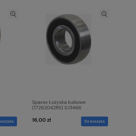
Sparex Łożyska kulkowe
(17262042RS) S.13466
16,00 zł
koszyka
Do koszyka