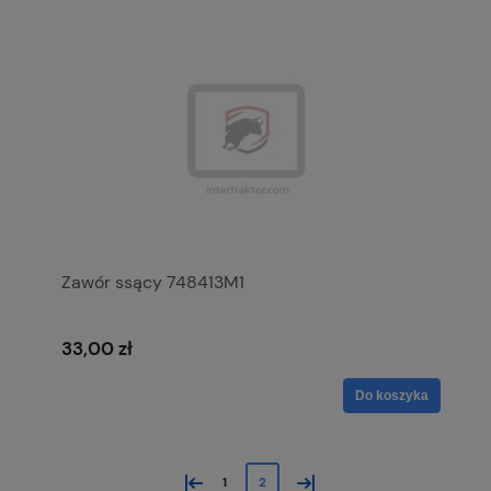
Zawór ssący 748413M1
33,00 zł
Do koszyka
«
»
1
2