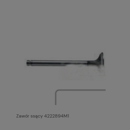
Zawór ssący 4222894M1