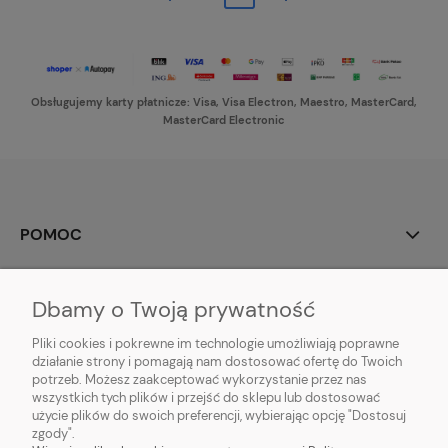
Obsługujemy karty płatnicze: Visa, Visa Electron, Maestro, MasterCard,
MasterCard Electronic
POMOC
MOJE KONTO
Dbamy o Twoją prywatność
PŁATNOŚCI I DOSTAWA
Pliki cookies i pokrewne im technologie umożliwiają poprawne
działanie strony i pomagają nam dostosować ofertę do Twoich
potrzeb. Możesz zaakceptować wykorzystanie przez nas
INFORMACJE
wszystkich tych plików i przejść do sklepu lub dostosować
użycie plików do swoich preferencji, wybierając opcję "Dostosuj
O NAS
zgody".