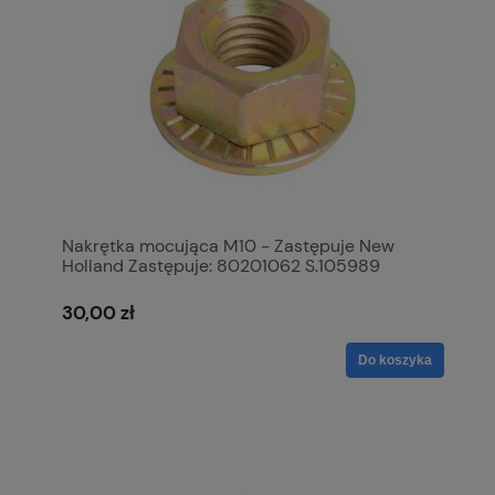
Nakrętka mocująca M10 - Zastępuje New
Holland Zastępuje: 80201062 S.105989
30,00 zł
Do koszyka