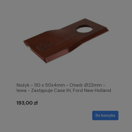
Nożyk - 110 x 50x4mm - Otwór Ø22mm -
lewa - Zastępuje Case IH, Ford New Holland
Zastępuje: 86561092 S.151765
193,00 zł
Do koszyka