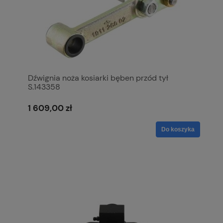
Dźwignia noża kosiarki bęben przód tył
S.143358
1 609,00 zł
Do koszyka