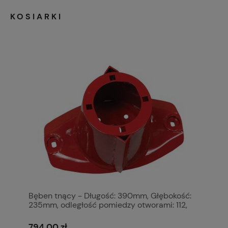
KOSIARKI
Bęben tnący - Długość: 390mm, Głębokość:
235mm, odległość pomiedzy otworami: 112,
135 & 340mm, Zastępuje Kuhn, John Deere.
Zastępuje: 56812700 S.110612
794,00 zł