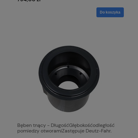
Do koszyka
Bęben tnący - DługośćGłębokośćodległość
pomiedzy otworamiZastępuje Deutz-Fahr.
Zastępuje: 7006563516 S.110601