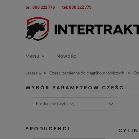
tel: 888 222 776
tel: 888 222 775
Menu
Nowości
Jesteś w:
»
Części zamienne do ciągników rolniczych
»
Cz
WYBÓR PARAMETRÓW CZĘŚCI
Producent: (wybierz)
PRODUCENCI
CYLI