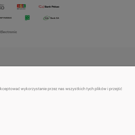
 Electronic
O NAS
w cookies
Kontakt i dane firmy
kceptować wykorzystanie przez nas wszystkich tych plików i przejść
ości
O firmie