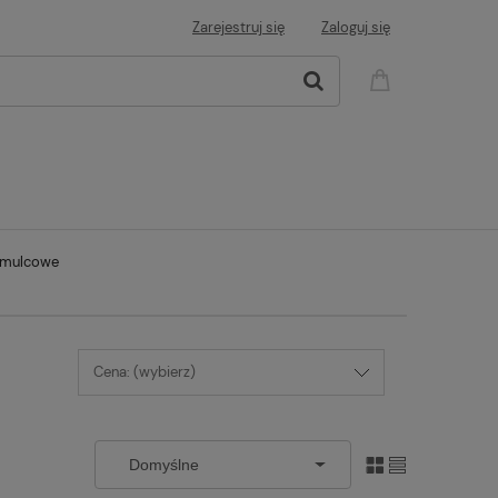
Zarejestruj się
Zaloguj się
amulcowe
Cena: (wybierz)