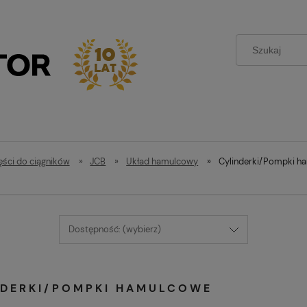
ęści do ciągników
»
JCB
»
Układ hamulcowy
»
Cylinderki/Pompki h
Dostępność: (wybierz)
NDERKI/POMPKI HAMULCOWE