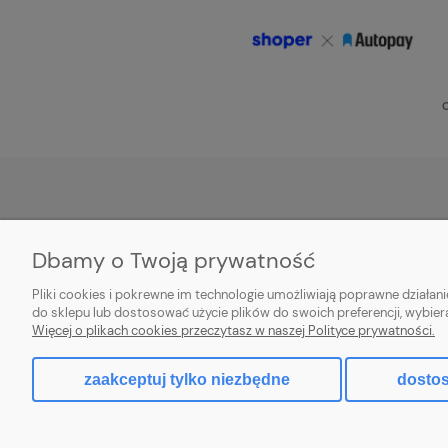
O
POMOC
MOJE KONTO
Dbamy o Twoją prywatność
Zwroty i reklamacje
Twoje zamówienia
Pliki cookies i pokrewne im technologie umożliwiają poprawne działa
Aplikacja
Ustawienia konta
do sklepu lub dostosować użycie plików do swoich preferencji, wybier
Więcej o plikach cookies przeczytasz w naszej Polityce prywatności.
Regulamin
Przechowalnia
zaakceptuj tylko niezbędne
dostos