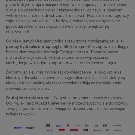
przed którymi stają dzisiejsi rolnicy. Nasze pojazdy są projektowane
z myślą o wszechstronności i niezawodności, co czyni je idealnym
wyborem dla różnorodnych zadań rolniczych. Niezależnie od tego, czy
zajmujesz się uprawą roślin, hodowlą zwierząt, czy zarządzaniem
gospodarstwem, nasz pojazd ułatwi Ci pracę i zwiększy jej
efektywność.
Co oferujemy?
Oferujemy tylko sprawdzone rozwiązania, takie jak
pompy hydrauliczne, sprzęgła, filtry i oleje
, które zapewniają długą i
bezproblemową eksploatację Twojego sprzętu. Ponadto, nasza
oferta obejmuje szeroki wybór akcesoriów i wyposażenia
niezbędnego w każdym gospodarstwie – od chlewni po stajnię.
Zaopatrując się u nas, wybierasz doświadczenie i jakość, które są
kluczowe dla sukcesu nowoczesnego rolnictwa. Nasze produkty są
nie tylko funkcjonalne, ale także odzwierciedlają nasze wieloletnie
doświadczenie w branży.
Zaufaj Intertraktor.com
– Twojemu sprzymierzeńcowi w rolnictwie.
Odkryj, jak nasz
Pojazd Uniwersalny
może przyczynić się do rozwoju
Twojego gospodarstwa, ułatwiając codzienne zadania i zapewniając
najlepsze wyniki.