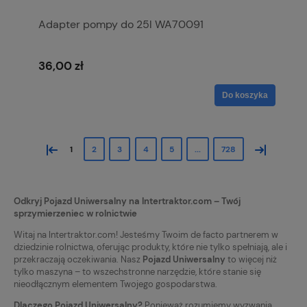
Adapter pompy do 25l WA70091
36,00 zł
Do koszyka
«
»
1
2
3
4
5
...
728
Odkryj Pojazd Uniwersalny na Intertraktor.com – Twój
sprzymierzeniec w rolnictwie
Witaj na Intertraktor.com! Jesteśmy Twoim de facto partnerem w
dziedzinie rolnictwa, oferując produkty, które nie tylko spełniają, ale i
przekraczają oczekiwania. Nasz
Pojazd Uniwersalny
to więcej niż
tylko maszyna – to wszechstronne narzędzie, które stanie się
nieodłącznym elementem Twojego gospodarstwa.
Dlaczego Pojazd Uniwersalny?
Ponieważ rozumiemy wyzwania,