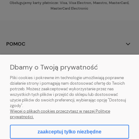
Obsługujemy karty płatnicze: Visa, Visa Electron, Maestro, MasterCard,
MasterCard Electronic
POMOC
MOJE KONTO
Dbamy o Twoją prywatność
PŁATNOŚCI I DOSTAWA
Pliki cookies i pokrewne im technologie umożliwiają poprawne
działanie strony i pomagają nam dostosować ofertę do Twoich
potrzeb. Możesz zaakceptować wykorzystanie przez nas
INFORMACJE
wszystkich tych plików i przejść do sklepu lub dostosować
użycie plików do swoich preferencji, wybierając opcję "Dostosuj
O NAS
zgody".
Więcej o plikach cookies przeczytasz w naszej Polityce
prywatności.
zaakceptuj tylko niezbędne
pokaż pełną wersję strony