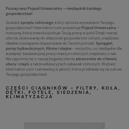
Poznaj nasz Pojazd Uniwersalny – niezbędnik każdego
gospodarstwa!
Szukasz
sprzętu rolniczego
, który sprosta wyzwaniom Twojego
gospodarstwa? Intertraktor.com prezentuje
Pojazd Uniwersalny
–
maszynę, która zrewolucjonizuje Twoją pracę w polu! Dzięki naszej
ofercie, skierowanej do właścicieli gospodarstw rolnych, znajdziesz
idealne rozwiązanie dopasowane do Twoich potrzeb.
Sprzęgieł,
pomp hydraulicznych, filtrów i olejów
– wszystko, co niezbędne dla
wydajnej i bezawaryjnej pracy maszyn rolniczych, znajdziesz u nas.
Nie zapomnij też o naszej bogatej ofercie
akcesoriów do chlewni,
obory i stajni
, a także edukacyjnych zabawek rolniczych. Wybierz
Intertraktor.com i zainwestuj w jakość, która przekłada się na sukces
Twojego gospodarstwa!
CZĘŚCI CIĄGNIKÓW - FILTRY, KOŁA,
DĘTKI, FOTELE, SIEDZENIA,
KLIMATYZACJA