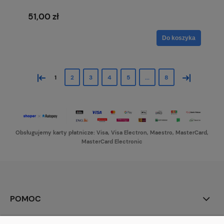
51,00 zł
Do koszyka
«
»
1
2
3
4
5
...
8
Obsługujemy karty płatnicze: Visa, Visa Electron, Maestro, MasterCard,
MasterCard Electronic
POMOC
MOJE KONTO