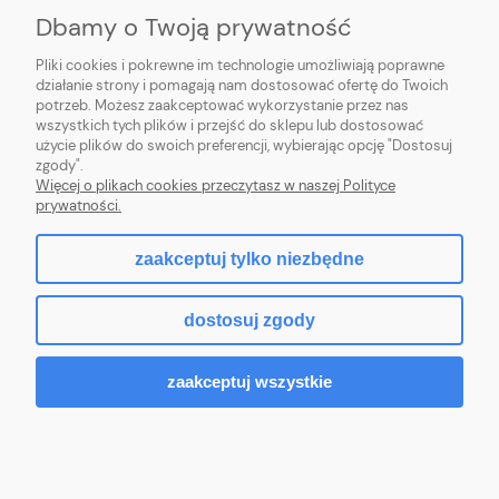
Dbamy o Twoją prywatność
PŁATNOŚCI I DOSTAWA
Pliki cookies i pokrewne im technologie umożliwiają poprawne
działanie strony i pomagają nam dostosować ofertę do Twoich
potrzeb. Możesz zaakceptować wykorzystanie przez nas
INFORMACJE
wszystkich tych plików i przejść do sklepu lub dostosować
użycie plików do swoich preferencji, wybierając opcję "Dostosuj
O NAS
zgody".
Więcej o plikach cookies przeczytasz w naszej Polityce
prywatności.
zaakceptuj tylko niezbędne
pokaż pełną wersję strony
dostosuj zgody
Sklep internetowy Shoper Premium
zaakceptuj wszystkie