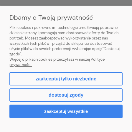
MOJE KONTO
Dbamy o Twoją prywatność
PŁATNOŚCI I DOSTAWA
Pliki cookies i pokrewne im technologie umożliwiają poprawne
działanie strony i pomagają nam dostosować ofertę do Twoich
potrzeb. Możesz zaakceptować wykorzystanie przez nas
INFORMACJE
wszystkich tych plików i przejść do sklepu lub dostosować
użycie plików do swoich preferencji, wybierając opcję "Dostosuj
O NAS
zgody".
Więcej o plikach cookies przeczytasz w naszej Polityce
prywatności.
zaakceptuj tylko niezbędne
pokaż pełną wersję strony
dostosuj zgody
Sklep internetowy Shoper Premium
zaakceptuj wszystkie